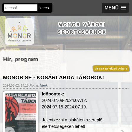
MENÜ
MONOR VÁROSI
SPORTCSARNOK
Hír, program
vissza az előző oldalra
MONOR SE - KOSÁRLABDA TÁBOROK!
2024.05.02. 14:18
Rovat:
Hírek
Időpontok:
2024.07.08-2024.07.12.
2024.07.15-2024.07.19.
Jelentkezni a plakáton szereplő
elérhetőségeken lehet!