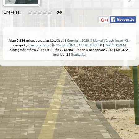
Értékelés:
0
/0
A lap
0.136
másodperc alatt készült el. |
Copyright 2026 © Monori Városfejlesztő Kft.
,
design by:
Tánczos Tibor
|
ÍRJON NEKÜNK!
|
OLDALTÉRKÉP
|
IMPRESSZUM
A látogatók száma 2016.09.18-tól:
2243204
| Ebben a hónapban:
2612
| Ma:
372
|
jelenleg:
1
|
Statisztika