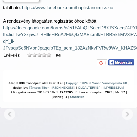
található:
https://www.facebook.com/baptistanoimisszio
A rendezvény látogatása regisztrációhoz kötött:
https://docs.google.com/forms/d/e/1FAIpQLSecnD87JSXacqZ4PY
fbclid=IwY2xjawJ_BHtleHRuA2FlbQIxMABicmlkETBBSkhMV3l
qY_il-
JFvsqsSc6NVbnJpaqqipTEg_aem_182AzNkvFVRw9WV_KHAZS
Értékelés:
0
/0
A lap
0.038
másodperc alatt készült el. |
Copyright 2026 © Monori Városfejlesztő Kft.
,
design by:
Tánczos Tibor
|
ÍRJON NEKÜNK!
|
OLDALTÉRKÉP
|
IMPRESSZUM
A látogatók száma 2016.09.18-tól:
2243265
| Ebben a hónapban:
2673
| Ma:
57
|
jelenleg:
1
|
Statisztika