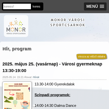
MENÜ
MONOR VÁROSI
SPORTCSARNOK
Hír, program
vissza az előző oldalra
2025. május 25. (vasárnap) - Városi gyermeknap
13:30-19:00
2025.05.14. 15:21
Rovat:
Hírek
13.30-14:00 Gyerekdalok
Színpadi programok:
14:00-14:30 Dalma Dance