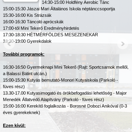
14:30-15:00 Holdfény Aerobic Tánc
15:00-15:30 Jászai Mari Általános Iskola néptánccsoportja
15:30-16:00 Kis Strázsák
16:00-16:30 Táncoló aprócskák
17:00-től Mini Tekerő Eredményhirdetés
17:30-18:30 HÉTMÉRFÖLDES MESEZENEKAR
18:30-19:00 Gyerekdalok
További programok:
16:30-16:50 Gyermeknapi Mini Tekerő (Rajt: Sportcsarnok mellől,
a Balassi Bálint utcán.)
15:00-15:30 Kutyás bemutató-Monori Kutyaiskola (Parkoló -
füves rész)
13.30-17.00 Kutyasimogató és örökbefogadási lehetőség - Major
Menedék Állatvédő Alapítvány (Parkoló - füves rész)
15:00-16:00 Kerekítő foglalkozás - Borosné Dobozi Anikóval (0-3
éves gyerekeknek)
Ezen kívül: