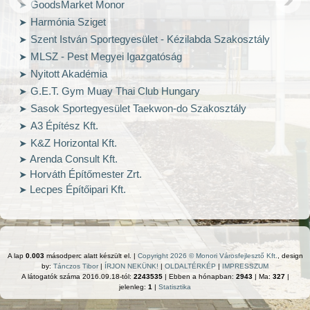
GoodsMarket Monor
Harmónia Sziget
Szent István Sportegyesület - Kézilabda Szakosztály
MLSZ - Pest Megyei Igazgatóság
Nyitott Akadémia
G.E.T. Gym Muay Thai Club Hungary
Sasok Sportegyesület Taekwon-do Szakosztály
A3 Építész Kft.
K&Z Horizontal Kft.
Arenda Consult Kft.
Horváth Építőmester Zrt.
Lecpes Építőipari Kft.
A lap
0.003
másodperc alatt készült el. |
Copyright 2026 © Monori Városfejlesztő Kft.
, design
by:
Tánczos Tibor
|
ÍRJON NEKÜNK!
|
OLDALTÉRKÉP
|
IMPRESSZUM
A látogatók száma 2016.09.18-tól:
2243535
| Ebben a hónapban:
2943
| Ma:
327
|
jelenleg:
1
|
Statisztika