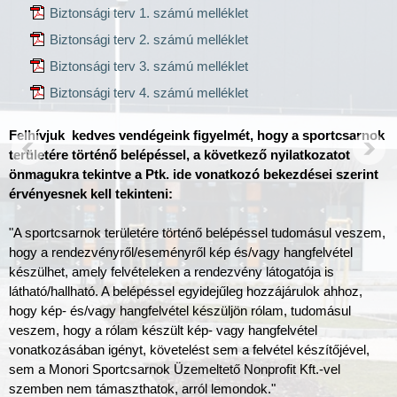
Biztonsági terv 1. számú melléklet
Biztonsági terv 2. számú melléklet
Biztonsági terv 3. számú melléklet
Biztonsági terv 4. számú melléklet
Felhívjuk kedves vendégeink figyelmét, hogy a sportcsarnok
területére történő belépéssel, a következő nyilatkozatot
önmagukra tekintve a Ptk. ide vonatkozó bekezdései szerint
érvényesnek kell tekinteni:
"A sportcsarnok területére történő belépéssel tudomásul veszem,
hogy a rendezvényről/eseményről kép és/vagy hangfelvétel
készülhet, amely felvételeken a rendezvény látogatója is
látható/hallható. A belépéssel egyidejűleg hozzájárulok ahhoz,
hogy kép- és/vagy hangfelvétel készüljön rólam, tudomásul
veszem, hogy a rólam készült kép- vagy hangfelvétel
vonatkozásában igényt, követelést sem a felvétel készítőjével,
sem a Monori Sportcsarnok Üzemeltető Nonprofit Kft.-vel
szemben nem támaszthatok, arról lemondok."