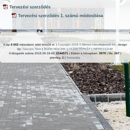
Tervezési szerződés
Tervezési szerződés 1. számú módosítása
A lap
0.002
másodperc alatt készült el. |
Copyright 2026 © Monori Városfejlesztő Kft.
, design
by:
Tánczos Tibor
|
ÍRJON NEKÜNK!
|
OLDALTÉRKÉP
|
IMPRESSZUM
A látogatók száma 2016.09.18-tól:
2244571
| Ebben a hónapban:
3979
| Ma:
267
|
jelenleg:
1
|
Statisztika