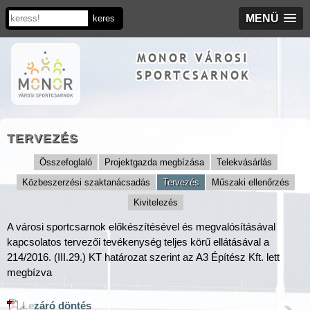
MENÜ
MONOR VÁROSI
SPORTCSARNOK
TERVEZÉS
Összefoglaló
Projektgazda megbízása
Telekvásárlás
Közbeszerzési szaktanácsadás
Tervezés
Műszaki ellenőrzés
Kivitelezés
A városi sportcsarnok előkészítésével és megvalósításával
kapcsolatos tervezői tevékenység teljes körű ellátásával a
214/2016. (III.29.) KT határozat szerint az A3 Építész Kft. lett
megbízva
Lezáró döntés